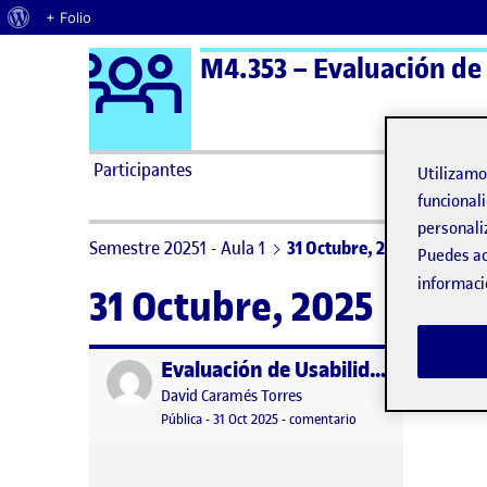
Acerca de WordPress
+ Folio
Logo Ágora
M4.353 – Evaluación de 
Saltar al contenido
Participantes
Utilizam
funcionali
personali
Semestre 20251 - Aula 1
31 Octubre, 2025
Puedes ac
informaci
31 Octubre, 2025
Evaluación de Usabilidad – R2
Publicado por
Publicado por
David Caramés Torres
Visibilidad:
Fecha de publicación
31 octubre, 2025 5:34 pm
en Evaluación de Usabi
Pública
-
31 Oct 2025
-
comentario