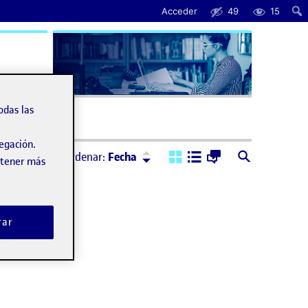
Acceder
49
15
uda
odas las
vegación.
Ordenar:
Descendente
Ordenar:
Fecha
obtener más
rar