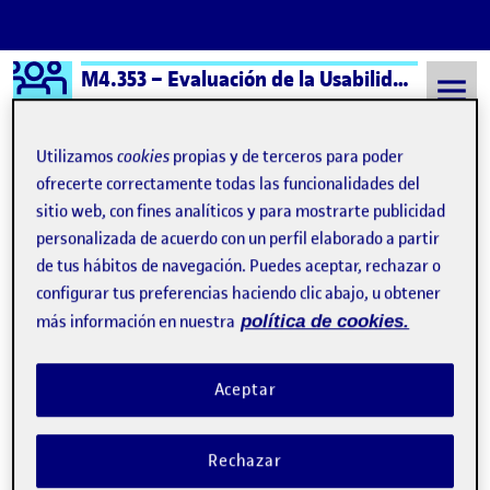
Logo Ágora
M4.353 – Evaluación de la Usabilidad – Aula 1
Saltar al contenido
Utilizamos
cookies
propias y de terceros para poder
ofrecerte correctamente todas las funcionalidades del
sitio web, con fines analíticos y para mostrarte publicidad
Semestre 20251 - Aula 1
Ivan Sierra Escobar
personalizada de acuerdo con un perfil elaborado a partir
Ivan Sierra Escobar
de tus hábitos de navegación. Puedes aceptar, rechazar o
configurar tus preferencias haciendo clic abajo, u obtener
más información en nuestra
política de cookies.
Análisis Heurístico – Adidas app (Col)
Publicado por
Publicado por
Ivan Sierra Escobar
Visibilidad:
Fecha de publicación
4 noviembre, 2025 11:56 pm
en Análisis Heurístico – Adidas app 
Pública
-
3 Nov 2025
-
comentario
Aceptar
Rechazar