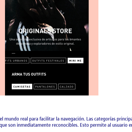
l mundo real para facilitar la navegación. Las categorías princip
que son inmediatamente reconocibles. Esto permite al usuario en