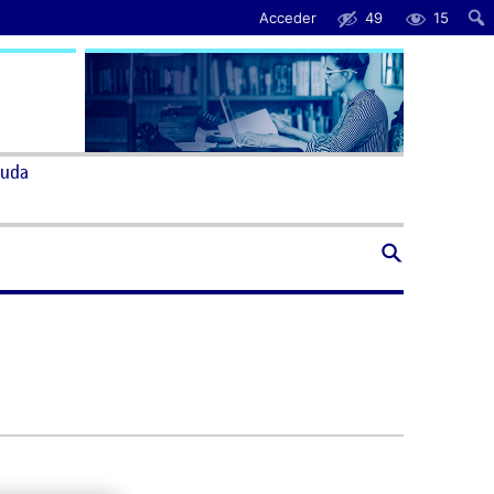
Acceder
49
15
uda