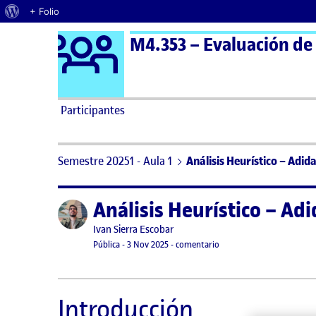
Acerca de WordPress
+ Folio
Logo Ágora
M4.353 – Evaluación de 
Saltar al contenido
Participantes
Semestre 20251 - Aula 1
Análisis Heurístico – Adida
Análisis Heurístico – Adi
Publicado por
Publicado por
Ivan Sierra Escobar
Visibilidad:
Fecha de publicación
4 noviembre, 2025 11:56 pm
en Análisis Heurístico – A
Pública
-
3 Nov 2025
-
comentario
Introducción