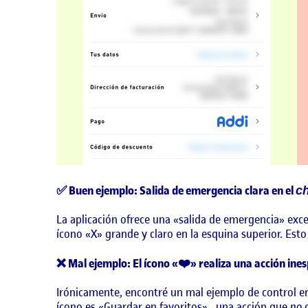
✅ Buen ejemplo: Salida de emergencia clara en el
c
La aplicación ofrece una «salida de emergencia» exc
ícono «X» grande y claro en la esquina superior. Est
❌ Mal ejemplo: El ícono «❤️» realiza una acción ine
Irónicamente, encontré un mal ejemplo de control en
ícono es
«Guardar en favoritos»
, una acción que
no
d