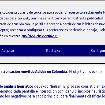
quier aplicación móvil, especialmente en el competitivo mundo del
os
cookies
propias y de terceros para poder ofrecerte correctamente t
un cliente frustrado.
dades del sitio web, con fines analíticos y para mostrarte publicidad
zada de acuerdo con un perfil elaborado a partir de tus hábitos de na
eptar, rechazar o configurar tus preferencias haciendo clic abajo, u 
ón en nuestra
política de cookies.
Aceptar
Rechazar
Configu
 la
aplicación móvil de Adidas en Colombia
. El objetivo es evaluar
 de
análisis heurístico
de Jakob Nielsen. El proceso consistió en exp
arando cada pantalla e interacción con los 10 principios heuríst
mo los negativos para cada principio, para finalmente clasifica