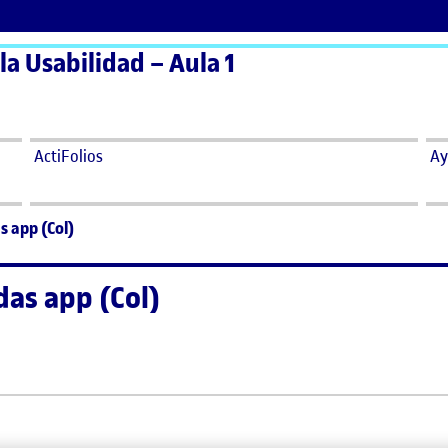
la Usabilidad – Aula 1
ActiFolios
Ay
s app (Col)
das app (Col)
didas app (Col)