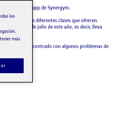
o hablar sobre la app de Synergym.
odas las
 y asistir a las diferentes clases que ofrecen.
isponible desde julio de este año, es decir, lleva
vegación.
obtener más
rno nos hemos encontrado con algunos problemas de
rar