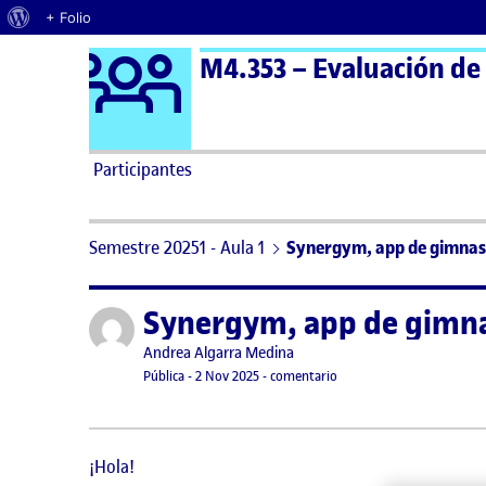
Acerca de WordPress
+ Folio
Logo Ágora
M4.353 – Evaluación de 
Saltar al contenido
Participantes
Semestre 20251 - Aula 1
Synergym, app de gimnasi
Synergym, app de gimnas
Publicado por
Publicado por
Andrea Algarra Medina
Visibilidad:
Fecha de publicación
14 noviembre, 2025 8:00 pm
en Synergym, app de gimn
Pública
-
2 Nov 2025
-
comentario
¡Hola!