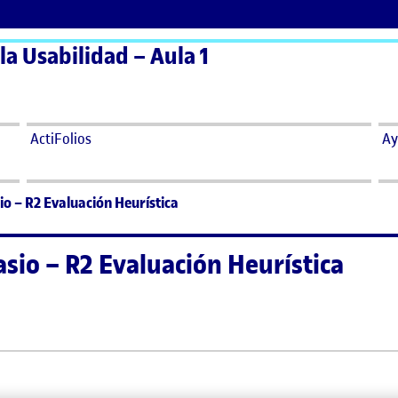
la Usabilidad – Aula 1
ActiFolios
Ay
o – R2 Evaluación Heurística
io – R2 Evaluación Heurística
asio – R2 Evaluación Heurística