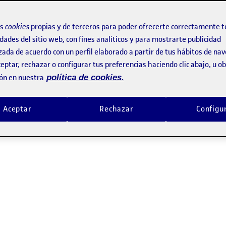
siste en hacer un análisis heurístico de una interfaz, he decidid
os
cookies
propias y de terceros para poder ofrecerte correctamente t
 de mi vida suelo ir bastante al gimnasio. Me gusta hacer deporte
dades del sitio web, con fines analíticos y para mostrarte publicidad
zado un par de veces la aplicación móvil. La versión actual está d
zada de acuerdo con un perfil elaborado a partir de tus hábitos de na
eptar, rechazar o configurar tus preferencias haciendo clic abajo, u 
 como usuaria, aunque tanto yo como otras personas de mi ento
ón en nuestra
política de cookies.
Aceptar
Rechazar
Configu