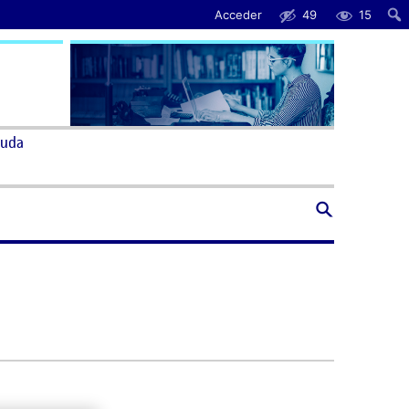
Acceder
49
15
uda