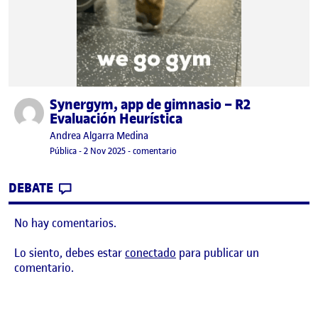
Synergym, app de gimnasio – R2
Publicado por
Evaluación Heurística
Publicado por
Andrea Algarra Medina
Visibilidad:
Fecha de publicación
14 noviembre, 2025 8:00 pm
en Synergym, app de gimnasio – R2 E
Pública
-
2 Nov 2025
-
comentario
CONTRIBUTION
0
EN SYNERGYM, APP DE GIMNASIO – R2 EV
DEBATE
No hay comentarios.
Lo siento, debes estar
conectado
para publicar un
comentario.