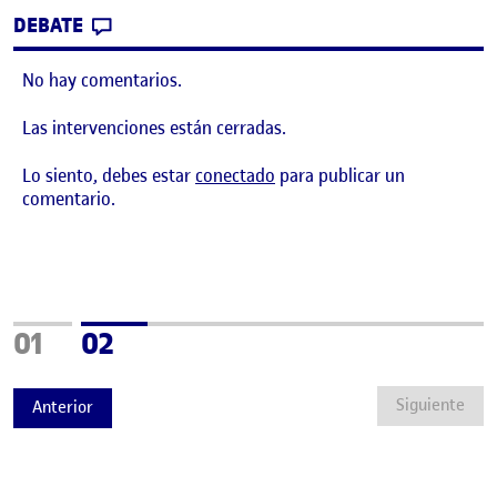
CONTRIBUTION
0
EN ¡BIENVENIDOS Y BIENVENIDAS!
DEBATE
No hay comentarios.
Las intervenciones están cerradas.
Lo siento, debes estar
conectado
para publicar un
comentario.
Página
Página
01
02
Siguiente
Anterior