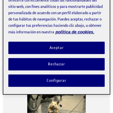
ofrecerte correctamente todas las funcionalidades del
sitio web, con fines analíticos y para mostrarte publicidad
Análisis Heurístico – Adidas app (Col)
Publicado por
personalizada de acuerdo con un perfil elaborado a partir
Publicado por
Ivan Sierra Escobar
de tus hábitos de navegación. Puedes aceptar, rechazar o
Visibilidad:
Fecha de publicación
4 noviembre, 2025 11:56 pm
en Análisis Heurístico – Adidas app (C
Pública
-
3 Nov 2025
-
comentario
configurar tus preferencias haciendo clic abajo, u obtener
más información en nuestra
política de cookies.
CONTRIBUTION
0
EN ANÁLISIS HEURÍSTICO – ADIDAS APP (
DEBATE
No hay comentarios.
Aceptar
Lo siento, debes estar
conectado
para publicar un
comentario.
Rechazar
Configurar