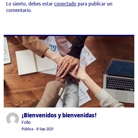
Lo siento, debes estar
conectado
para publicar un
comentario.
¡Bienvenidos y bienvenidas!
Publicado por
Publicado por
Folio
Visibilidad:
Fecha de publicación
15 septiembre, 2022 3:41 pm
Pública
-
8 Sep 2021