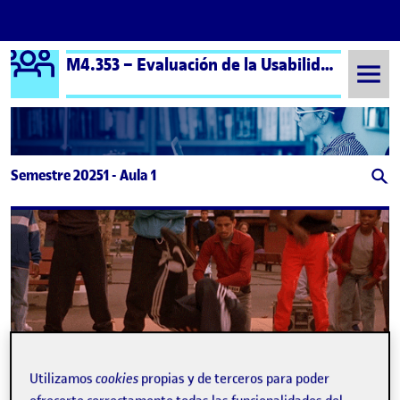
Logo Ágora
M4.353 – Evaluación de la Usabilidad – Aula 1
Saltar al contenido
Semestre 20251 - Aula 1
Utilizamos
cookies
propias y de terceros para poder